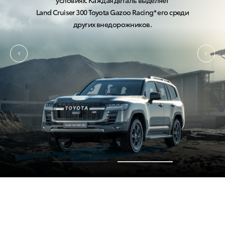
условиях. Каждая деталь выделяет
Land Cruiser 300
70-летняя годовщина — 70th Anniversary (Энниверсари)*
Land Cruiser 300
Toyota Gazoo Racing*
его среди
других внедорожников.