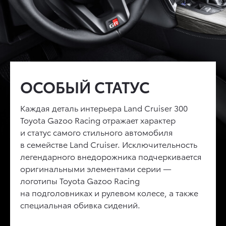
ПРЕМИАЛЬНЫЙ
ОСОБЫЙ СТАТУС
ПРОДВИНУТЫЕ
ИНТЕРЬЕР
ТЕХНОЛОГИИ
Каждая деталь интерьера
Land Cruiser 300
Toyota Gazoo Racing
Безупречный комфорт абсолютно нового
отражает характер
Дисплей 7'' на панели приборов,
и статус самого стильного автомобиля
Land Cruiser 300
достигается благодаря
проекционный дисплей на лобовое стекло
в семействе
четырехзонному климат-контролю, который
Land Cruiser
. Исключительность
10'', мультимедийная система нового
легендарного внедорожника подчеркивается
позволяет создать отдельный микроклимат
поколения с экраном 12,3'' и поддержкой
оригинальными элементами серии —
для каждого пассажира, ионизатору воздуха
Apple Carplay© и Android Auto© позволяют
логотипы
nanoe, который очищает и обеззараживает
Toyota Gazoo Racing
использовать все функции автомобиля
на подголовниках и рулевом колесе, а также
воздух в салоне, материалам премиального
с комфортом и не отвлекаясь от вождения.
специальная обивка сидений.
качества и кожаной обивке сидений.