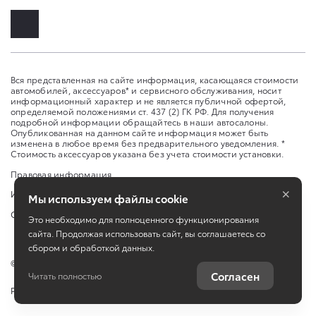
Вся представленная на сайте информация, касающаяся стоимости
автомобилей, аксессуаров* и сервисного обслуживания, носит
информационный характер и не является публичной офертой,
определяемой положениями ст. 437 (2) ГК РФ. Для получения
подробной информации обращайтесь в наши автосалоны.
Опубликованная на данном сайте информация может быть
изменена в любое время без предварительного уведомления. *
Стоимость аксессуаров указана без учета стоимости установки.
Правовая информация
×
Изменить настройку cookies
Мы используем файлы cookie
Сбросить cookie
Это необходимо для полноценного функционирования
сайта. Продолжая использовать сайт, вы соглашаетесь со
сбором и обработкой данных.
©
2026
ООО "ТЕРРА-МОТОРС"
Согласен
Читать полностью
Работает на технологиях
TradeDealer