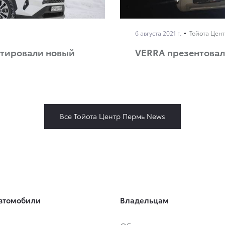
6 августа 2021 г.
Тойота Цен
естировали новый
VERRA презентовала
Все Тойота Центр Пермь News
втомобили
Владельцам