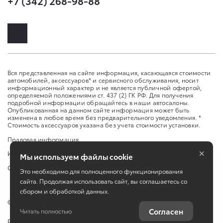
+7 (342) 268-98-88
Вся представленная на сайте информация, касающаяся стоимости
автомобилей, аксессуаров* и сервисного обслуживания, носит
информационный характер и не является публичной офертой,
определяемой положениями ст. 437 (2) ГК РФ. Для получения
подробной информации обращайтесь в наши автосалоны.
Опубликованная на данном сайте информация может быть
изменена в любое время без предварительного уведомления. *
Стоимость аксессуаров указана без учета стоимости установки.
Правовая информация
×
Изменить настройку cookies
Мы используем файлы cookie
Сбросить cookie
Это необходимо для полноценного функционирования
сайта. Продолжая использовать сайт, вы соглашаетесь со
сбором и обработкой данных.
©
2026
ООО "ТЕРРА-МОТОРС"
Согласен
Читать полностью
Работает на технологиях
TradeDealer