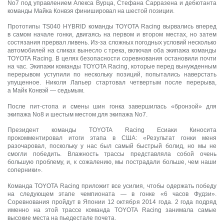
No7 под управлением Алекса Вурца, Стефана Сарразена и дебютанта
команды Майка Конвэя финишировал на шестой позиции.
Прототипы TS040 HYBRID команды TOYOTA Racing вырвались вперед
в самом начале гонки, двигаясь на первом и втором местах, но затем
состязания прервал ливень. Из-за сложных погодных условий несколько
автомобилей на сликах вынесло с трека, включая оба экипажа команды
TOYOTA Racing. В целях безопасности соревнования остановили почти
на час. Экипажи команды TOYOTA Racing, которые перед вынужденным
перерывом уступили по нескольку позиций, попытались наверстать
упущенное. Николя Лапьер стартовал четвертым после перерыва,
а Майк Конвэй — седьмым.
После пит-стопа и смены шин гонка завершилась «бронзой» для
экипажа No8 и шестым местом для экипажа No7.
Президент команды TOYOTA Racing Есиаки Киносита
прокомментировал итоги этапа в США: «Результат гонки меня
разочаровал, поскольку у нас был самый быстрый болид, но мы не
смогли победить. Влажность трассы представляла собой очень
большую проблему, и, к сожалению, мы пострадали больше, чем наши
соперники».
Команда TOYOTA Racing приложит все усилия, чтобы одержать победу
на следующем этапе чемпионата — в гонке «6 часов Фудзи».
Соревнования пройдут в Японии 12 октября 2014 года. 2 года подряд
именно на этой трассе команда TOYOTA Racing занимала самые
высокие места на пьедестале почета.