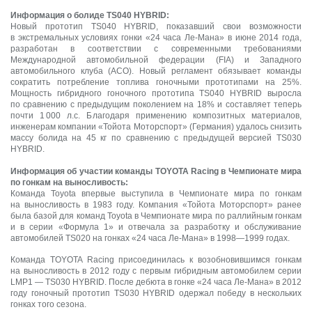
Информация о болиде TS040 HYBRID:
Новый прототип TS040 HYBRID, показавший свои возможности
в экстремальных условиях гонки «24 часа Ле-Мана» в июне 2014 года,
разработан в соответствии с современными требованиями
Международной автомобильной федерации (FIA) и Западного
автомобильного клуба (ACO). Новый регламент обязывает команды
сократить потребление топлива гоночными прототипами на 25%.
Мощность гибридного гоночного прототипа TS040 HYBRID выросла
по сравнению с предыдущим поколением на 18% и составляет теперь
почти 1 000 л.с. Благодаря применению композитных материалов,
инженерам компании «Тойота Моторспорт» (Германия) удалось снизить
массу болида на 45 кг по сравнению с предыдущей версией TS030
HYBRID.
Информация об участии команды TOYOTA Racing в Чемпионате мира
по гонкам на выносливость:
Команда Toyota впервые выступила в Чемпионате мира по гонкам
на выносливость в 1983 году. Компания «Тойота Моторспорт» ранее
была базой для команд Toyota в Чемпионате мира по раллийным гонкам
и в серии «Формула 1» и отвечала за разработку и обслуживание
автомобилей TS020 на гонках «24 часа Ле-Мана» в 1998—1999 годах.
Команда TOYOTA Racing присоединилась к возобновившимся гонкам
на выносливость в 2012 году с первым гибридным автомобилем серии
LMP1 — TS030 HYBRID. После дебюта в гонке «24 часа Ле-Мана» в 2012
году гоночный прототип TS030 HYBRID одержал победу в нескольких
гонках того сезона.