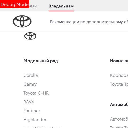
Debug Mode
Покупателям
Владельцам
Рекомендации по дополнительному 
Модельный ряд
Новые а
Corolla
Корпора
Camry
Toyota 
Toyota C-HR
RAV4
Автомоб
Fortuner
Автомоб
Highlander
Toyota 