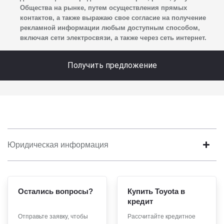
Общества на рынке, путем осуществления прямых
и адрес электронной почты), адреса, сведений
контактов, а также выражаю свое согласие на получение
о впечатлениях, интересах, предпочтениях
рекламной информации любым доступным способом,
к автомобилю(-ям) и товарам/услугам, IP-адреса,
включая сети электросвязи, а также через сеть интернет.
сведений об устройстве, операционной системы
устройства и модели мобильного телефона посетителя
Получить предложение
сайта, уникального идентификатора посетителя сайта,
предпочтительного времени и способа для контакта,
истории контактов.
2. Под обработкой персональных данных понимаются
следующие действия: сбор, запись, систематизация,
накопление, хранение, уточнение (обновление,
Юридическая информация
изменение), извлечение, использование, передача
(предоставление, доступ), блокирование, удаление,
уничтожение персональных данных. Общество
обрабатывает персональные данные с использованием
Остались вопросы?
Купить Toyota в
средств автоматизации.
кредит
3. Целью обработки персональных данных является
Отправьте заявку, чтобы
Рассчитайте кредитное