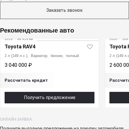
Заказать звонок
Рекомендованные авто
2019
·
88 419 км
2020
·
189 
Toyota RAV4
Toyota
2 л (149 л.с.), Вариатор, бензин, полный
2 л (149 л
3 040 000 ₽
2 600 0
Рассчитать кредит
Рассчит
Получить предложение
ОНЛАЙН-ЗАЯВКА
Получите выгодное предложение на покупку автомобиля