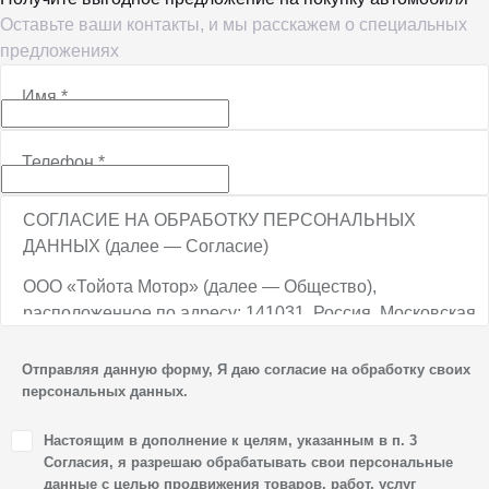
Оставьте ваши контакты, и мы расскажем о специальных
предложениях
Имя
*
Телефон
*
СОГЛАСИЕ НА ОБРАБОТКУ ПЕРСОНАЛЬНЫХ
ДАННЫХ (далее — Согласие)
ООО «Тойота Мотор» (далее — Общество),
расположенное по адресу: 141031, Россия, Московская
обл., г. о. Мытищи, п. Вёшки, МКАД, 84-й км,
ТПЗ «Алтуфьево», вл. 5, стр. 1, является оператором
Отправляя данную форму, Я даю согласие на обработку своих
персональных данных.
персональных данных.
1. Настоящим я даю согласие Обществу на обработку
Настоящим в дополнение к целям, указанным в п. 3
своих персональных данных, а именно: имени, отчества,
Согласия, я разрешаю обрабатывать свои персональные
фамилии, контактных данных (включая номер телефона
данные с целью продвижения товаров, работ, услуг