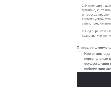
1. Настоящим я даю
фамилии, контактны
интересах, предпочт
системы устройства
сайта, предпочтител
2. Под обработкой 
хранение, уточнение
блокирование, уда
с использованием с
Отправляя данную ф
3. Целью обработки
Настоящим в доп
и пользователями с
персональные да
осуществления 
4. Я даю согласие 
информации любы
в разделе «Юридич
5. Данное Согласие
Я осведомлен, что 
цели, и может запро
чтобы гарантироват
6. Согласие может 
отправлением с опис
ТПЗ «Алтуфьево», вл.