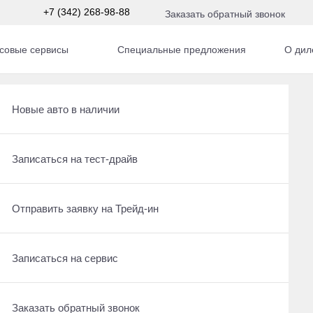
+7 (342) 268-98-88
Заказать обратный звонок
совые сервисы
Специальные предложения
О дил
 л.с. АКПП
Рассчитать кредит
Новые авто в наличии
Ещё 10 фото
6 950 000 ₽
Записаться на сервис
Записаться на тест-драйв
Получить предложение
Отправить заявку на Трейд-ин
Отправить заявку на Трейд-ин
Заказать обратный звонок
Записаться на сервис
Оставить заявку на кредит
Заказать обратный звонок