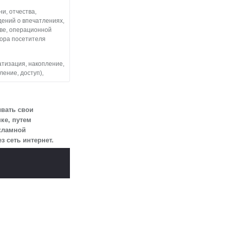
и, отчества,
дений о впечатлениях,
тве, операционной
тора посетителя
атизация, накопление,
ление, доступ),
льные данные
 посетителями
ывать свои
ке, путем
екламной
змещен на сайте
 сеть интернет.
огласии.
 для определенной
ии 10 лет с тем,
м почтовым
Д 84-й км,