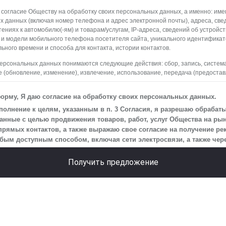
 согласие Обществу на обработку своих персональных данных, а именно: имен
х данных (включая номер телефона и адрес электронной почты), адреса, све
ениях к автомобилю(-ям) и товарам/услугам, IP-адреса, сведений об устройс
 и модели мобильного телефона посетителя сайта, уникального идентифика
ьного времени и способа для контакта, истории контактов.
персональных данных понимаются следующие действия: сбор, запись, систем
 (обновление, изменение), извлечение, использование, передача (предостав
ление, уничтожение персональных данных. Общество обрабатывает персона
редств автоматизации.
орму, Я даю согласие на обработку своих персональных данных.
 персональных данных является осуществление взаимодействия Общества с
олнение к целям, указанным в п. 3 Согласия, я разрешаю обрабат
айта.
нные с целью продвижения товаров, работ, услуг Общества на рын
прямых контактов, а также выражаю свое согласие на получение р
на передачу моих персональных данных третьим лицам, перечень которых ра
м доступным способом, включая сети электросвязи, а также через
еская информация».
 действует до момента достижения цели обработки, указанной в настоящем С
Получить предложение
Общество будет обрабатывать данные только в случае, если это необходимо
сить, чтобы я продлил срок действия своего согласия на обработку по истечен
ь, что оно соответствует моим намерениям.
быть отозвано путем направления письменного заявления Обществу заказны
ью вложения по адресу: 141031, Московская обл., г. о. Мытищи, п. Вёшки, МКА
 5, стр. 1.