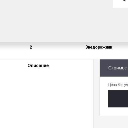
ва
Пробег
ПТС
175 575
Оригинал
Владельцы
Кузов
2
Внедорож­ник
Описание
Стоимос
Цена без уч