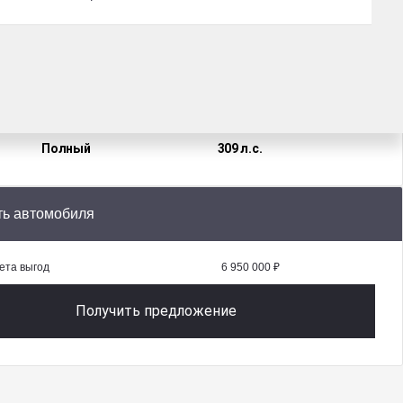
Коробка
Топливо
АКПП
Бензин
Привод
Двигатель
Полный
309 л.с.
ть автомобиля
ета выгод
6 950 000 ₽
Получить предложение