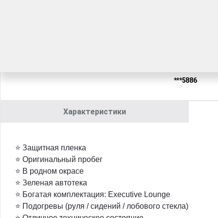
Комплектация
Год производст
Цвет кузова
2019
Белый
VIN
***5886
Характеристики
⭐ Защитная пленка
⭐ Оригинальный пробег
⭐ В родном окрасе
⭐ Зеленая автотека
⭐ Богатая комплектация: Executive Lounge
⭐ Подогревы (руля / сидений / лобового стекла)
⭐ Отличное техническое состояние