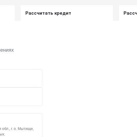
Рассчитать кредит
Расс
Получить предложение
жениях
бл., г. о. Мытищи,
ых.