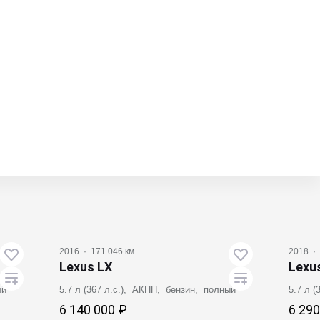
Вид
2016
·
171 046 км
2018
·
Lexus LX
Lexu
ый
5.7 л (367 л.с.), АКПП, бензин, полный
5.7 л 
6 140 000 ₽
6 290