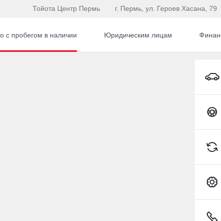
Тойота Центр Пермь
г. Пермь, ул. Героев Хасана, 79
о с пробегом в наличии
Юридическим лицам
Финан
ruiser
Toyota Land Cruiser Внедорожник Бензин 4,6 л 309
19
98-88