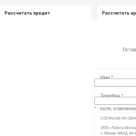
Рассчитать кредит
Рассчитать к
Получить предложение
Получит
Остав
Имя
*
Телефон
*
* - поля, отмечен
СОГЛАСИЕ НА ОБР
ООО «Тойота Мотор» 
п. Вёшки, МКАД, 84-