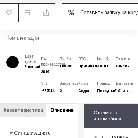
Оставить заявку на кре
Комплектация
Цвет
Год
Пробег
ПТС
Коробка
Топливо
кузова
производства
180 301
Оригинал
АКПП
Бензин
Черный
2016
VIN
Владельцы
Кузов
Привод
Двигатель
***7044
2
Седан
Передний
181 л.с.
Характеристики
Описание
Стоимость
автомобиля
⭐ Сигнализация с
Цена
2 150 000 ₽