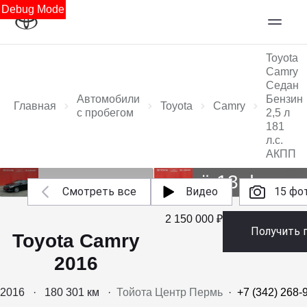
Debug Mode
Toyota
Camry
Седан
Автомобили
Бензин
Главная
Toyota
Camry
с пробегом
2,5 л
181
л.с.
АКПП
Ещё 13 фото
Смотреть все
Видео
15 фо
2 150 000 ₽
Получить 
Toyota Camry
2016
2016
·
180 301 км
·
Тойота Центр Пермь
·
+7 (342) 268-