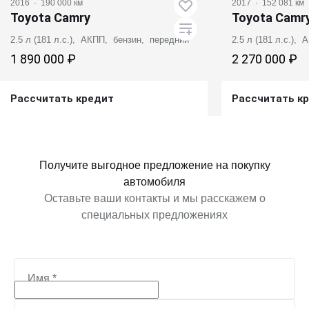
2016
·
190 000 км
2017
·
152 081 км
Toyota Camry
Toyota Camr
2.5 л (181 л.с.), АКПП, бензин, передний
2.5 л (181 л.с.),
1 890 000 ₽
2 270 000 ₽
Рассчитать кредит
Рассчитать к
Получить предложение
Получит
Получите выгодное предложение на покупку
автомобиля
Оставьте ваши контакты и мы расскажем о
специальных предложениях
Имя
*