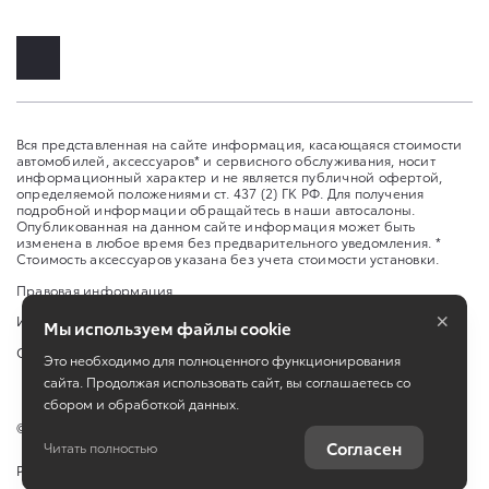
Вся представленная на сайте информация, касающаяся стоимости
автомобилей, аксессуаров* и сервисного обслуживания, носит
информационный характер и не является публичной офертой,
определяемой положениями ст. 437 (2) ГК РФ. Для получения
подробной информации обращайтесь в наши автосалоны.
Опубликованная на данном сайте информация может быть
изменена в любое время без предварительного уведомления. *
Стоимость аксессуаров указана без учета стоимости установки.
Правовая информация
×
Изменить настройку cookies
Мы используем файлы cookie
Сбросить cookie
Это необходимо для полноценного функционирования
сайта. Продолжая использовать сайт, вы соглашаетесь со
сбором и обработкой данных.
©
2026
ООО "ТЕРРА-МОТОРС"
Согласен
Читать полностью
Работает на технологиях
TradeDealer