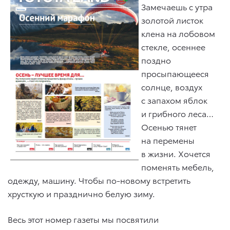
Замечаешь с утра
золотой листок
клена на лобовом
стекле, осеннее
поздно
просыпающееся
солнце, воздух
с запахом яблок
и грибного леса…
Осенью тянет
на перемены
в жизни. Хочется
поменять мебель,
одежду, машину. Чтобы по-новому встретить
хрусткую и празднично белую зиму.
Весь этот номер газеты мы посвятили