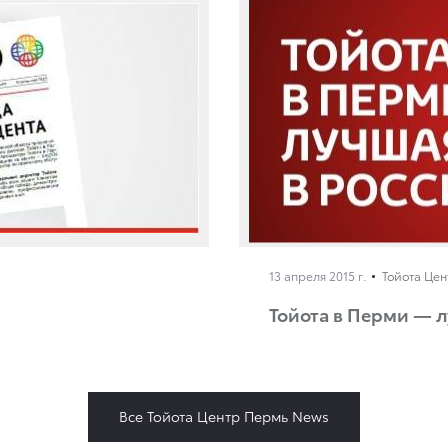
13 апреля 2015 г.
Тойота Це
Тойота в Перми — л
Все Тойота Центр Пермь News