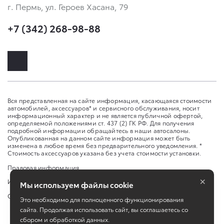
г. Пермь, ул. Героев Хасана, 79
+7 (342) 268-98-88
Вся представленная на сайте информация, касающаяся стоимости
автомобилей, аксессуаров* и сервисного обслуживания, носит
информационный характер и не является публичной офертой,
определяемой положениями ст. 437 (2) ГК РФ. Для получения
подробной информации обращайтесь в наши автосалоны.
Опубликованная на данном сайте информация может быть
изменена в любое время без предварительного уведомления. *
Стоимость аксессуаров указана без учета стоимости установки.
Правовая информация
×
Изменить настройку cookies
Мы используем файлы cookie
Сбросить cookie
Это необходимо для полноценного функционирования
сайта. Продолжая использовать сайт, вы соглашаетесь со
сбором и обработкой данных.