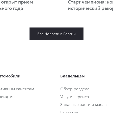
: открыт прием
Старт чемпиона: но
ьного года
исторический рек
Все Новости в России
втомобили
Владельцам
тивным клиентам
Обзор раздела
Трейд-ин
Услуги сервиса
Запасные части и масла
Гарантия