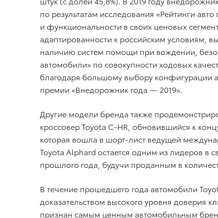
штук (с долей 45,8%). В 2019 году внедорож
по результатам исследования «Рейтинги авто
и функциональности в своих ценовых сегмент
адаптированности к российским условиям, вы
наличию систем помощи при вождении, безоп
автомобили» по совокупности ходовых качеств
благодаря большому выбору конфигурации авто
премии «Внедорожник года — 2019».
Другие модели бренда также продемонстриров
кроссовер Toyota C-HR, обновившийся к концу
которая вошла в шорт-лист ведущей междуна
Toyota Alphard остается одним из лидеров в с
прошлого года, будучи проданным в количест
В течение прошедшего года автомобили Toyo
доказательством высокого уровня доверия кл
признан самым ценным автомобильным бренд