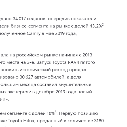
дано 34 017 седанов, опередив показатели
2
дели бизнес-сегмента на рынке с долей 43,2%
полученное Camry в мае 2019 года,
ала на российском рынке начиная с 2013
о места на 3-е. Запуск Toyota RAV4 пятого
становить исторический рекорд продаж,
изовано 30 627 автомобилей, а доля
 небольшим месяца составил внушительные
х экспертов: в декабре 2019 года новый
ии».
3
оем сегменте с долей 18%
. Первую позицию
кже Toyota Hiluх, проданный в количестве 3180