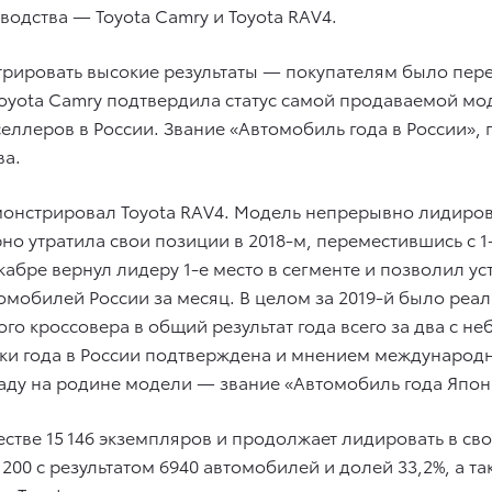
одства — Toyota Camry и Toyota RAV4.
трировать высокие результаты — покупателям было пере
Toyota Camry подтвердила статус самой продаваемой мо
селлеров в России. Звание «Автомобиль года в России», 
ва.
монстрировал Toyota RAV4. Модель непрерывно лидиров
о утратила свои позиции в 2018-м, переместившись с 1-г
екабре вернул лидеру 1-е место в сегменте и позволил у
омобилей России за месяц. В целом за 2019-й было реал
вого кроссовера в общий результат года всего за два с
и года в России подтверждена и мнением международны
аду на родине модели — звание «Автомобиль года Япон
естве 15 146 экземпляров и продолжает лидировать в св
r 200 с результатом 6940 автомобилей и долей 33,2%, а та