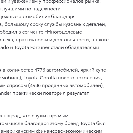
елей и уважением у профессионалов рынка:
ны лучшими по надежности
Надежные автомобили» благодаря
в, большому сроку службы кузовных деталей,
победил в сегменте «Многоцелевые
тсека, практичности и долговечности, а также
ado и Toyota Fortuner стали обладателями
 в количестве 4776 автомобилей, яркий купе-
омобиль), Toyota Corolla нового поколения,
ым спросом (4986 проданных автомобилей),
lander практически повторил результат
х наград, что служит прямым
том числе благодаря этому бренд Toyota был
му американским финансово-экономическим