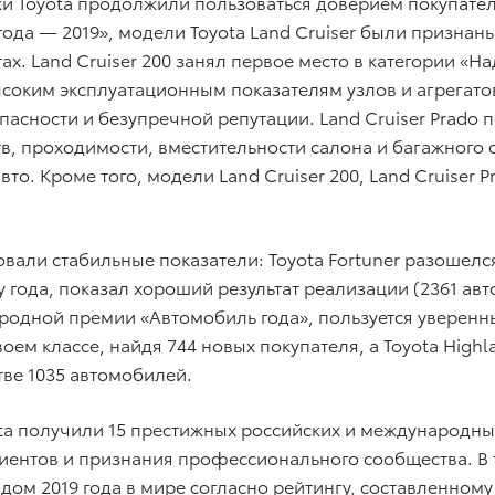
ники Toyota продолжили пользоваться доверием покупат
 года — 2019», модели Toyota Land Cruiser были призна
ах. Land Cruiser 200 занял первое место в категории «
соким эксплуатационным показателям узлов и агрегато
асности и безупречной репутации. Land Cruiser Prado 
, проходимости, вместительности салона и багажного о
. Кроме того, модели Land Cruiser 200, Land Cruiser Pr
али стабильные показатели: Toyota Fortuner разошелся
 года, показал хороший результат реализации (2361 авт
родной премии «Автомобиль года», пользуется уверенн
воем классе, найдя 744 новых покупателя, а Toyota High
ве 1035 автомобилей.
ta получили 15 престижных российских и международны
иентов и признания профессионального сообщества. В 
ом 2019 года в мире согласно рейтингу, составленно