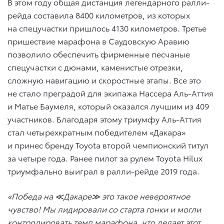
В этом году общая дистанция легендарного ралли-
рейда составила 8400 километров, из которых
на спецучастки пришлось 4130 километров. Третье
пришествие марафона в Саудовскую Аравию
позволило обеспечить фирменные песчаные
спецучастки с дюнами, каменистые отрезки,
сложную навигацию и скоростные этапы. Все это
не стало преградой для экипажа Нассера Аль-Аттия
и Матье Баумеля, который оказался лучшим из 409
участников. Благодаря этому триумфу Аль-Аттия
стал четырехкратным победителем «Дакара»
и принес бренду Toyota второй чемпионский титул
за четыре года. Ранее пилот за рулем Toyota Hilux
триумфально выиграл в ралли-рейде 2019 года.
«Победа на ≪Дакаре≫ это такое невероятное
чувство! Мы лидировали со старта гонки и могли
контролировать темп марафона, что делает этот