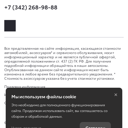
+7 (342) 268-98-88
Вся представленная на сайте информация, касающаяся стоимости
автомобилей, аксессуаров* и сервисного обслуживания, носит
информационный характер и не является публичной офертой,
определяемой положениями ст. 437 (2) ГК РФ. Для получения
подробной информации обращайтесь в наши автосалоны.
Опубликованная на данном сайте информация может быть
изменена в любое время без предварительного уведомления. *
Стоимость аксессуаров указана без учета стоимости установки.
Правовая информация
×
Изменить настройку cookies
Мы используем файлы cookie
Сбросить cookie
Это необходимо для полноценного функционирования
сайта. Продолжая использовать сайт, вы соглашаетесь со
сбором и обработкой данных.
©
2026
ООО "ТЕРРА-МОТОРС"
Согласен
Читать полностью